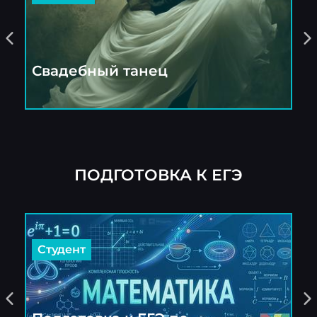
Свадебный танец
Д
ПОДГОТОВКА К ЕГЭ
Студент