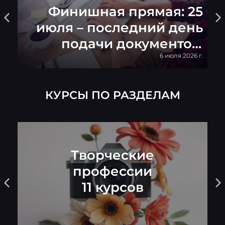
Финишная прямая: 25
й
июля – последний день
и
подачи документов,
 г.
опубликованы
6 июля 2026 г.
конкурсные списки
КУРСЫ ПО РАЗДЕЛАМ
Творческие
профессии
11 курсов