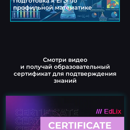
Подготовка к ЕГЭ по
П
профильной математике
Смотри видео
и получай образовательный
сертификат для подтверждения
знаний